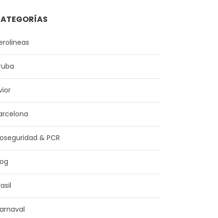
ATEGORÍAS
erolineas
ruba
vior
arcelona
ioseguridad & PCR
log
asil
arnaval