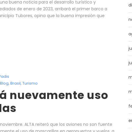
 una buena noticia para el desarrollo turístico y
d
ediados de enero de 2023, arribará el primer barco a
municipio Tubores, opina que la buena impresión que
n
a
j
j
adis
m
Blog
,
Brasil
,
Turismo
irá nuevamente uso
m
las
f
e
 noviembre. ALTA reiteró que los aviones no son fuente
vamente el uso de mascarillas en aeropuertos y vuelos, a