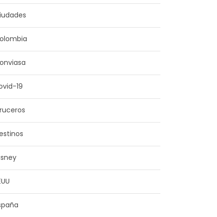
iudades
olombia
onviasa
ovid-19
ruceros
estinos
isney
EUU
spaña