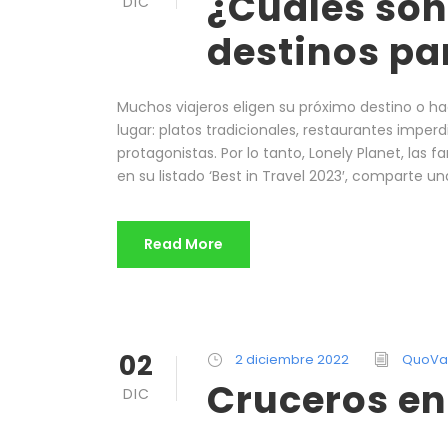
¿Cuáles son
DIC
destinos pa
Muchos viajeros eligen su próximo destino o ha
lugar: platos tradicionales, restaurantes imper
protagonistas. Por lo tanto, Lonely Planet, las
en su listado ‘Best in Travel 2023′, comparte una
Read More
02
2 diciembre 2022
QuoVa
Cruceros en
DIC