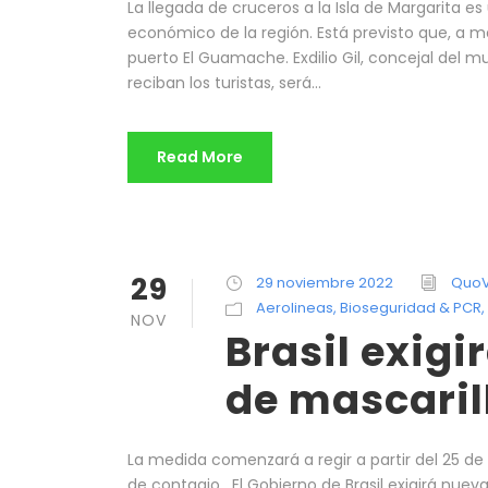
La llegada de cruceros a la Isla de Margarita es
económico de la región. Está previsto que, a m
puerto El Guamache. Exdilio Gil, concejal del 
reciban los turistas, será...
Read More
29
29 noviembre 2022
QuoV
Aerolineas
,
Bioseguridad & PCR
,
NOV
Brasil exig
de mascaril
La medida comenzará a regir a partir del 25 de
de contagio. El Gobierno de Brasil exigirá nue