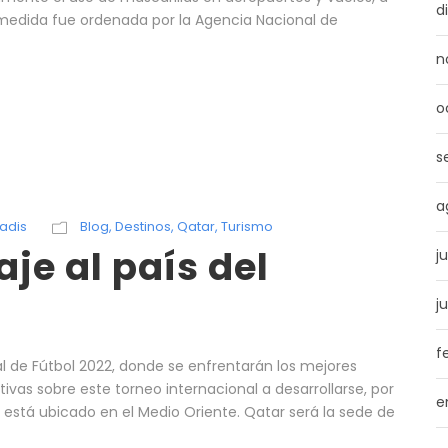
d
 medida fue ordenada por la Agencia Nacional de
n
o
s
a
adis
Blog
,
Destinos
,
Qatar
,
Turismo
aje al país del
j
j
f
l de Fútbol 2022, donde se enfrentarán los mejores
vas sobre este torneo internacional a desarrollarse, por
e
l está ubicado en el Medio Oriente. Qatar será la sede de