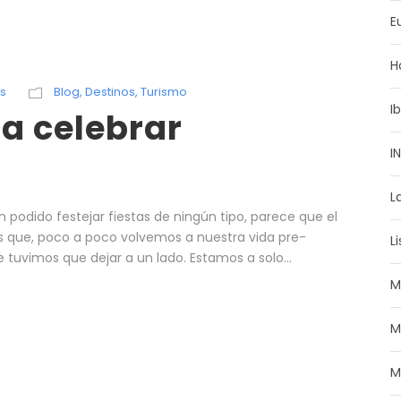
E
H
s
Blog
,
Destinos
,
Turismo
I
ra celebrar
I
L
podido festejar fiestas de ningún tipo, parece que el
 es que, poco a poco volvemos a nuestra vida pre-
L
tuvimos que dejar a un lado. Estamos a solo...
M
M
M