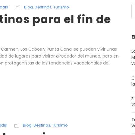
adis
Blog
,
Destinos
,
Turismo
inos para el fin de
E
el Carmen, Los Cabos y Punta Cana, se pueden vivir unas
L
ad de lugares para visitar alrededor del mundo, pero en
M
n protagonistas de las tendencias vacacionales del
v
C
l
E
2
T
dis
Blog
,
Destinos
,
Turismo
V