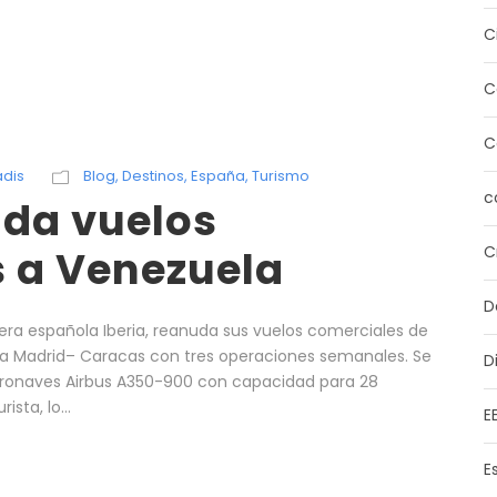
C
C
C
dis
Blog
,
Destinos
,
España
,
Turismo
c
uda vuelos
 a Venezuela
C
D
dera española Iberia, reanuda sus vuelos comerciales de
a Madrid– Caracas con tres operaciones semanales. Se
D
aeronaves Airbus A350-900 con capacidad para 28
sta, lo...
E
E