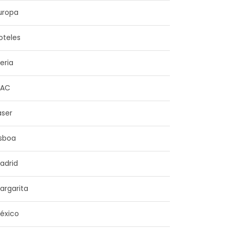
uropa
oteles
beria
NAC
aser
isboa
adrid
argarita
éxico