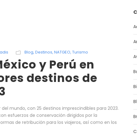
C
A
A
adis
Blog
,
Destinos
,
NATGEO
,
Turismo
A
éxico y Perú en
B
ores destinos de
3
B
B
or del mundo, con 25 destinos imprescindibles para 2023.
con esfuerzos de conservación dirigidos por la
Br
ormas de retribución para los viajeros, así como en los
C