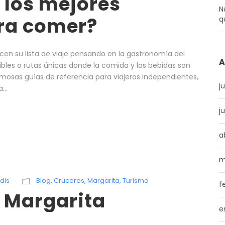
 los mejores
N
ra comer?
q
cen su lista de viaje pensando en la gastronomía del
A
dibles o rutas únicas donde la comida y las bebidas son
 famosas guías de referencia para viajeros independientes,
j
...
j
a
m
dis
Blog
,
Cruceros
,
Margarita
,
Turismo
f
 Margarita
e