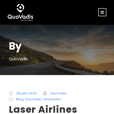
By
QuoVadis
29 julio 2024
QuoVadis
Blog
,
Quovadis
,
Venezuela
Laser Airlines