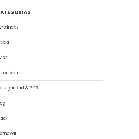
ATEGORÍAS
erolineas
ruba
vior
arcelona
ioseguridad & PCR
log
asil
arnaval