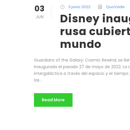
03
3 junio 2022
QuoVadis
Disney ina
JUN
rusa cubier
mundo
Guardians of the Galaxy: Cosmic Rewind, se ll
inaugurada el pasado 27 de mayo de 2022. La a
intergaláctica a través del espacio y el tiempo 
las...
Read More