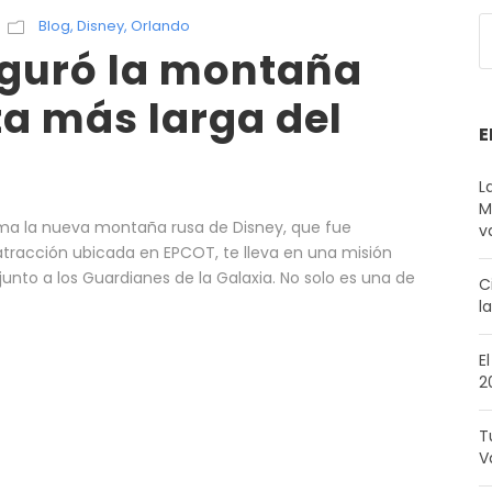
Blog
,
Disney
,
Orlando
uguró la montaña
ta más larga del
E
L
M
ama la nueva montaña rusa de Disney, que fue
v
tracción ubicada en EPCOT, te lleva en una misión
junto a los Guardianes de la Galaxia. No solo es una de
C
l
E
2
T
V