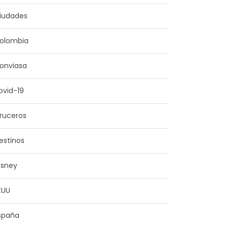
iudades
olombia
onviasa
ovid-19
ruceros
estinos
isney
EUU
spaña