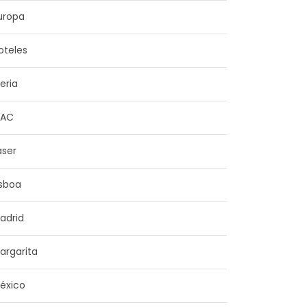
uropa
oteles
beria
NAC
aser
isboa
adrid
argarita
éxico