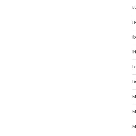
E
H
I
I
L
L
M
M
M