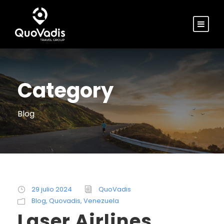
Category
Blog
29 julio 2024
QuoVadis
Blog
,
Quovadis
,
Venezuela
Laser Airlines