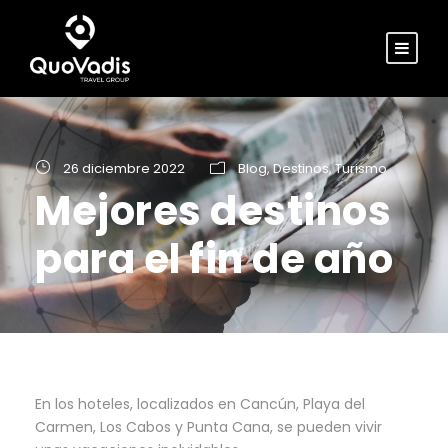
26 diciembre 2022
Blog
,
Destinos
,
Turismo
Mejores destinos
para el fin de año
En los hoteles, localizados en Cancún, Playa del
Carmen, Los Cabos y Punta Cana, se pueden vivir