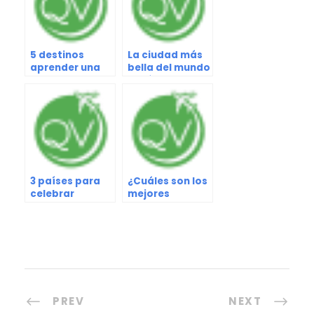
5 destinos
La ciudad más
aprender una
bella del mundo
nueva habilidad
según la ciencia
3 países para
¿Cuáles son los
celebrar
mejores
Halloween
destinos para
comer?
PREV
NEXT