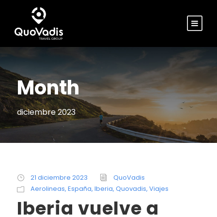
Month
diciembre 2023
21 diciembre 2023
QuoVadis
Aerolineas
,
España
,
Iberia
,
Quovadis
,
Viajes
Iberia vuelve a