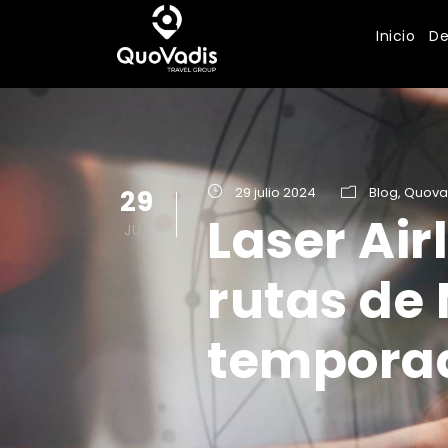
Inicio
De
29
29 julio 2024
Blog
,
Quova
Laser Air
JUL
rutas de
temporad