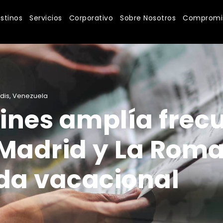
stinos
Servicios
Corporativo
Sobre Nosotros
Compromis
dis
,
Venezuela
lines amplía frec
 Madrid y La Roma
a vacacional