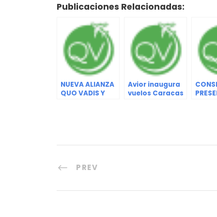
Publicaciones Relacionadas:
NUEVA ALIANZA
Avior inaugura
CONS
QUO VADIS Y
vuelos Caracas
PRESE
ROYAL
y Pto. Ayacucho
PLAN 
CARIBBEAN
TRABA
2024
PREV