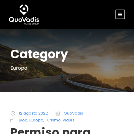
Category
Europa
12 agosto 2022
QuoVadis
Blog
,
Europa
,
Turismo
,
Viajes
Permiso para