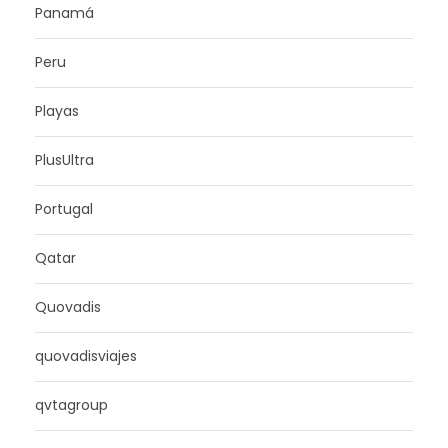
Panamá
Peru
Playas
PlusUltra
Portugal
Qatar
Quovadis
quovadisviajes
qvtagroup