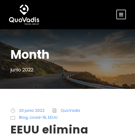
Month
junio 2022
20 junio 2022
QuoVadis
Blog
,
covid-19
,
EEUU
EEUU elimina