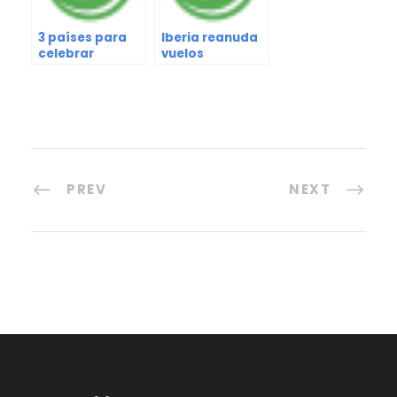
3 países para
Iberia reanuda
celebrar
vuelos
Halloween
comerciales a
Venezuela
PREV
NEXT