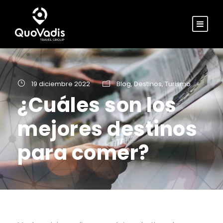
19 diciembre 2022
Blog
,
Destinos
,
Turismo
¿Cuáles son los
mejores destinos
para comer?