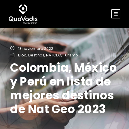
13 noviembre 2022
Blog
,
Destinos
,
NATGEO
,
Turismo
Colombia, México
y Perú en lista de
mejores destinos
de Nat Geo 2023