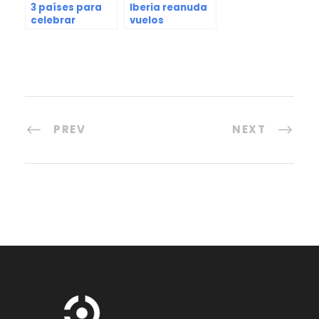
3 países para
Iberia reanuda
celebrar
vuelos
Halloween
comerciales a
Venezuela
PREV
NEXT