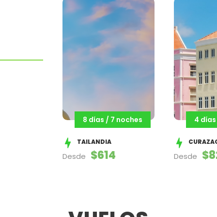
8 días / 7 noches
4 días
TAILANDIA
CURAZA
$614
$8
Desde
Desde