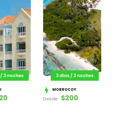
 / 3 noches
3 días / 2 noches
O
MORROCOY
20
$200
Desde