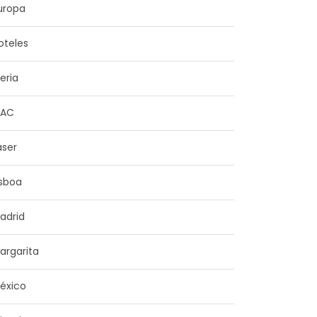
uropa
oteles
beria
NAC
aser
isboa
adrid
argarita
éxico