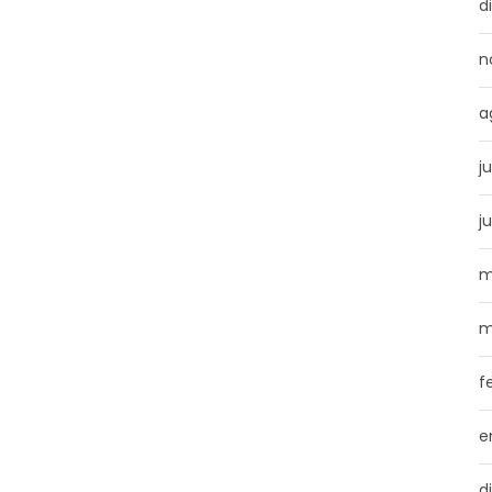
d
n
a
j
j
m
m
f
e
d