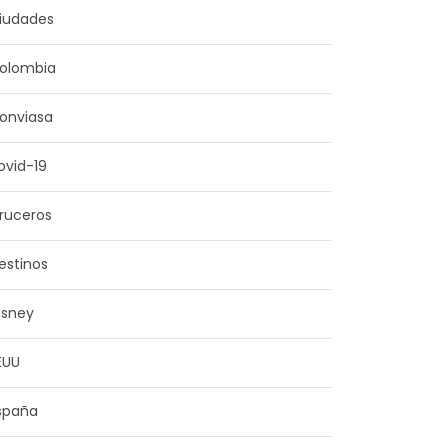
iudades
olombia
onviasa
ovid-19
ruceros
estinos
isney
EUU
spaña