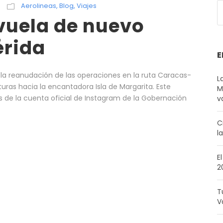
Aerolineas
,
Blog
,
Viajes
vuela de nuevo
rida
E
 la reanudación de las operaciones en la ruta Caracas-
L
ras hacia la encantadora Isla de Margarita. Este
M
 de la cuenta oficial de Instagram de la Gobernación
v
C
l
E
2
T
V