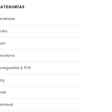
ATEGORÍAS
erolineas
ruba
vior
arcelona
ioseguridad & PCR
log
asil
arnaval