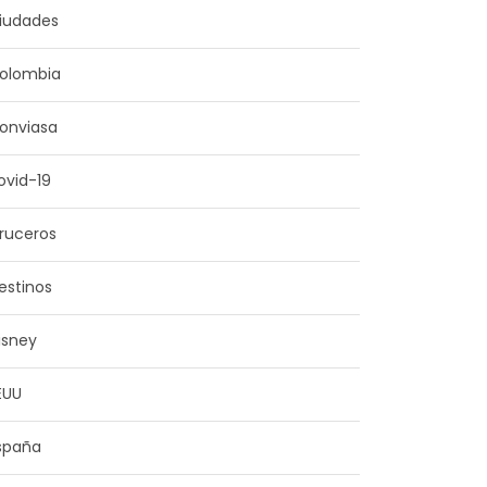
iudades
olombia
onviasa
ovid-19
ruceros
estinos
isney
EUU
spaña