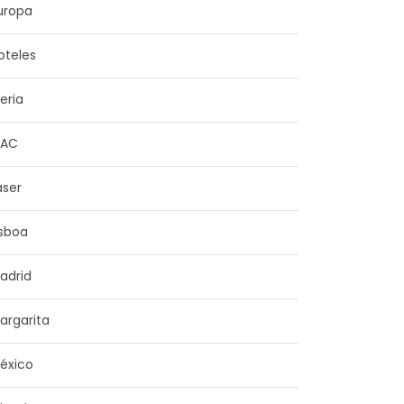
uropa
oteles
beria
NAC
aser
isboa
adrid
argarita
éxico