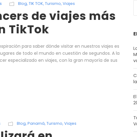
s
Blog
,
TIK TOK
,
Turismo
,
Viajes
ncers de viajes más
n TikTok
E
piración para saber dónde visitar en nuestros viajes es
L
lugares de todo el mundo en cuestión de segundos. A la
M
cer especializado en viajes, con la gran mayoría de sus
v
C
l
E
2
T
s
Blog
,
Panamá
,
Turismo
,
Viajes
V
izará en