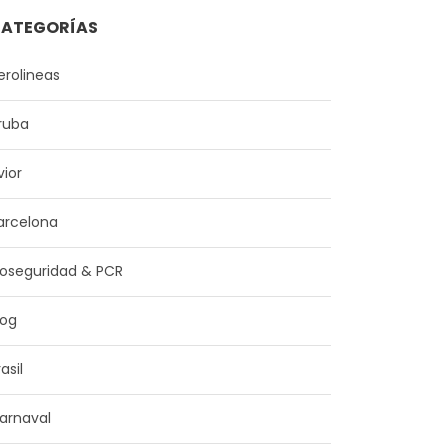
ATEGORÍAS
erolineas
ruba
vior
arcelona
ioseguridad & PCR
log
asil
arnaval