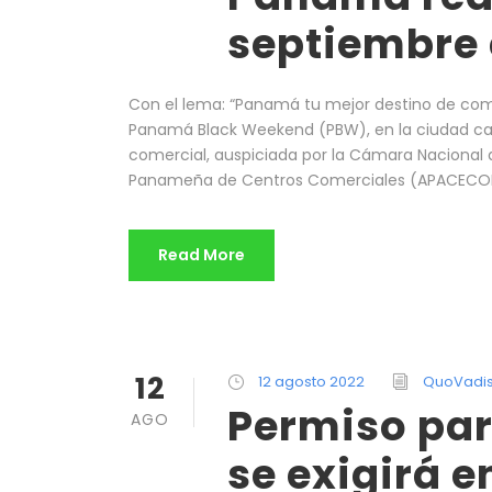
septiembre 
Con el lema: “Panamá tu mejor destino de compr
Panamá Black Weekend (PBW), en la ciudad capit
comercial, auspiciada por la Cámara Nacional
Panameña de Centros Comerciales (APACECOM)
Read More
12
12 agosto 2022
QuoVadi
Permiso par
AGO
se exigirá e