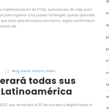
d
 implementación de ETIAS, autorización de viaje para
n
isa para ingresar a los países Schengen, queda aplazada
 que esté operativa para esa fecha, según confirmaron
a
ación de...
j
j
m
Blog
,
Iberia
,
Turismo
,
Viajes
m
perará todas sus
f
 Latinoamérica
e
23, que se iniciará el 30 de octubre y llegará hasta el
d