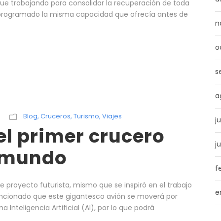
gue trabajando para consolidar la recuperación de toda
ha programado la misma capacidad que ofrecía antes de
n
o
s
a
Blog
,
Cruceros
,
Turismo
,
Viajes
j
el primer crucero
j
l mundo
f
e proyecto futurista, mismo que se inspiró en el trabajo
e
mencionado que este gigantesco avión se moverá por
 Inteligencia Artificial (AI), por lo que podrá