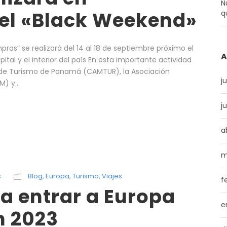
N
el «Black Weekend»
q
as” se realizará del 14 al 18 de septiembre próximo el
A
al y el interior del país En esta importante actividad
 de Turismo de Panamá (CAMTUR), la Asociación
j
 y...
j
a
m
s
Blog
,
Europa
,
Turismo
,
Viajes
f
a entrar a Europa
e
n 2023