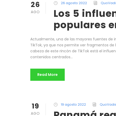
26
26 agosto 2022
QuoVadi
Los 5 influe
AGO
populares e
Actualmente, una de las mayores fuentes de ins
TikTok, ya que nos permite ver fragmentos de 
cabeza de este rincón de TikTok está el influen
contenidos centrados...
Read More
19
19 agosto 2022
QuoVadi
Panamá real
AGO