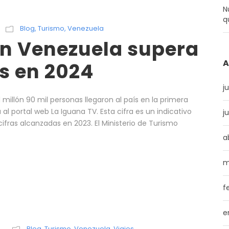
N
q
Blog
,
Turismo
,
Venezuela
en Venezuela supera
A
s en 2024
j
1 millón 90 mil personas llegaron al país en la primera
l portal web La Iguana TV. Esta cifra es un indicativo
j
cifras alcanzadas en 2023. El Ministerio de Turismo
a
m
f
e
Blog
,
Turismo
,
Venezuela
,
Viajes