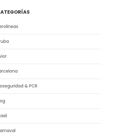
ATEGORÍAS
erolineas
ruba
vior
arcelona
ioseguridad & PCR
log
asil
arnaval