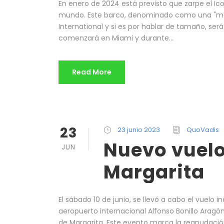
En enero de 2024 está previsto que zarpe el Ico
mundo. Este barco, denominado como una "mons
International y si es por hablar de tamaño, ser
comenzará en Miami y durante...
Read More
23
23 junio 2023
QuoVadis
Nuevo vuelo
JUN
Margarita
El sábado 10 de junio, se llevó a cabo el vuelo 
aeropuerto internacional Alfonso Bonillo Aragón,
de Margarita. Este evento marca la reanudació