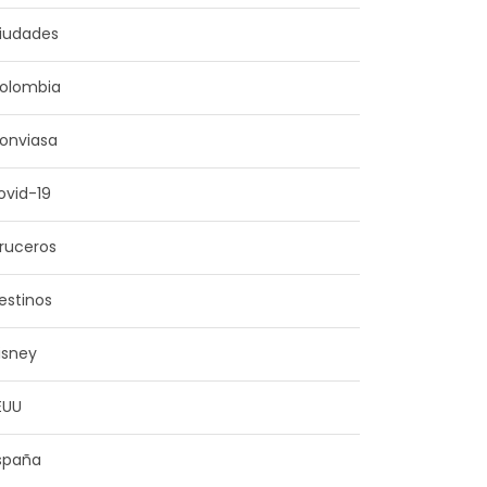
iudades
olombia
onviasa
ovid-19
ruceros
estinos
isney
EUU
spaña