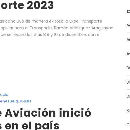
orte 2023
C
as concluyó de manera exitosa la Expo Transporte
A
 Popular para el Transporte, Ramón Velásquez Araguayan.
e se realizó los días 8,9 y 10 de diciembre, con el
A
A
B
B
adis
B
enezuela
,
Viajes
 Aviación inició
Br
 en el país
C