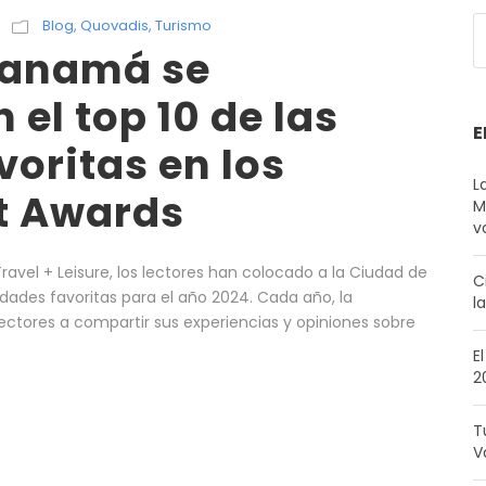
Blog
,
Quovadis
,
Turismo
Panamá se
 el top 10 de las
E
voritas en los
L
t Awards
M
v
ravel + Leisure, los lectores han colocado a la Ciudad de
C
dades favoritas para el año 2024. Cada año, la
l
s lectores a compartir sus experiencias y opiniones sobre
E
2
T
V