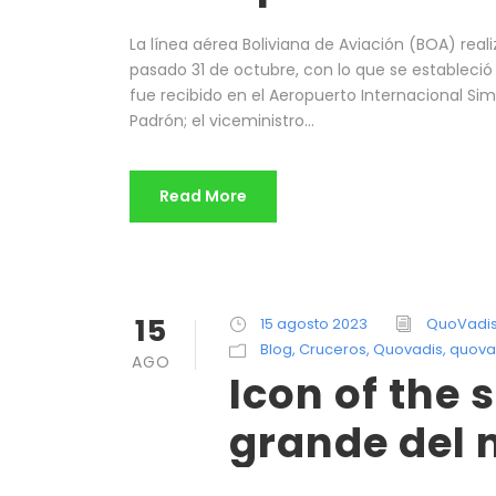
La línea aérea Boliviana de Aviación (BOA) real
pasado 31 de octubre, con lo que se estableció
fue recibido en el Aeropuerto Internacional Sim
Padrón; el viceministro...
Read More
15
15 agosto 2023
QuoVadi
Blog
,
Cruceros
,
Quovadis
,
quova
AGO
Icon of the 
grande del