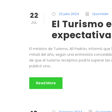
22
22 julio 2024
QuoVadis
El Turismo 
JUL
expectativa
El ministro de Turismo, Alí Padrón, informó que 
mitad del año, según una entrevista concedida a
de que el turismo receptivo podría superar las 
publicó una...
Read More
12 marzo 2024
QuoVadis