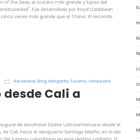
n of the Seas, el crucero más grande y lujoso del
E
truosidad", fue desarrollado por Royal Caribbean
á cinco veces más grande que el Titanic. El recorrido
H
I
I
L
Aerolineas
,
Blog
,
Margarita
,
Turismo
,
Venezuela
L
 desde Cali a
M
M
inaugural de Aerolíneas Estelar Latinoamericana desde el
M
 de Cali, hacia el aeropuerto Santiago Mariño, en la isla
n del turismo colombiano en este destino caribeño. El