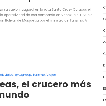
C
izó su vuelo inaugural en la ruta Santa Cruz- Caracas el
 la operatividad de esa compañía en Venezuela. El vuelo
C
ón Bolívar de Maiquetía por el ministro de Turismo, Alí
C
c
C
D
s
disviajes
,
qvtagroup
,
Turismo
,
Viajes
D
seas, el crucero más
E
 mundo
E