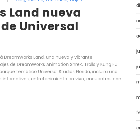
d
 Land nueva
n
 de Universal
a
j
ará DreamWorks Land, una nueva y vibrante
najes de DreamWorks Animation Shrek, Trolls y Kung Fu
j
rque temático Universal Studios Florida, incluirá una
o interactivas, entretenimiento en vivo, encuentros con
m
m
f
e