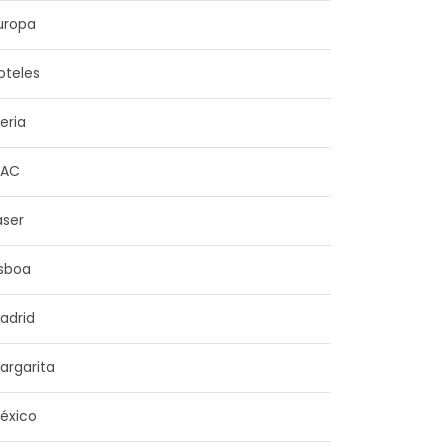
uropa
oteles
beria
NAC
aser
isboa
adrid
argarita
éxico