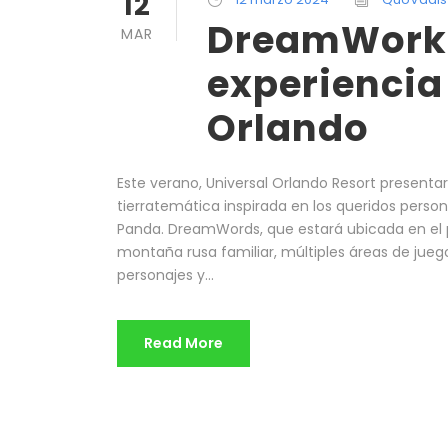
12
DreamWorks
MAR
experiencia
Orlando
Este verano, Universal Orlando Resort present
tierratemática inspirada en los queridos perso
Panda. DreamWords, que estará ubicada en el pa
montaña rusa familiar, múltiples áreas de jueg
personajes y...
Read More