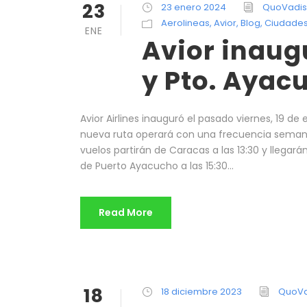
23
23 enero 2024
QuoVadis
Aerolineas
,
Avior
,
Blog
,
Ciudade
ENE
Avior inaug
y Pto. Ayac
Avior Airlines inauguró el pasado viernes, 19 d
nueva ruta operará con una frecuencia semanal 
vuelos partirán de Caracas a las 13:30 y llegar
de Puerto Ayacucho a las 15:30...
Read More
18
18 diciembre 2023
QuoVa