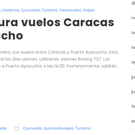
d
s
,
Destinos
,
Quovadis
,
Turismo
,
Venezuela
,
Viajes
ura vuelos Caracas
n
ucho
o
s
e enero, sus vuelos entre Caracas y Puerto Ayacucho. Esta
los días viernes, utilizando aviones Boeing 737. Los
a
án a Puerto Ayacucho a las 14:30. Posteriormente, saldrán
j
j
f
e
dis
Quovadis
,
quovadisviajes
,
Turismo