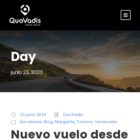
Day
junio 23, 2023
23 junio 2023
QuoVadis
Aerolineas
,
Blog
,
Margarita
,
Turismo
,
Venezuela
Nuevo vuelo desde