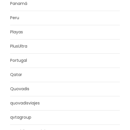
Panamá
Peru
Playas
PlusUltra
Portugal
Qatar
Quovadis
quovadisviajes
qvtagroup