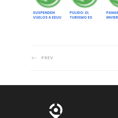
SUSPENDEN
PULIDO: EL
PANA
VUELOS A EEUU
TURISMO ES
INVIE
POR
MULTIPLICADOR
776 M
INCERTIDUMBRE
DE TRABAJOS
TURI
DEL 5G
PREV