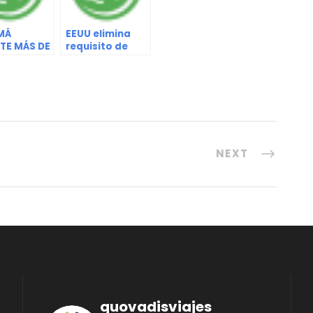
MÁ
EEUU elimina
RTE MÁS DE
requisito de
ILLONES EN
prueba de
SMO
COVID-19 para
viajeros
NEXT
quovadisviajes