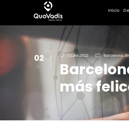
Inicio
De
02
2 julio 2022
Barcelona
,
B
Barcelon
JUL
más feli