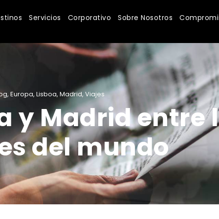
stinos
Servicios
Corporativo
Sobre Nosotros
Compromis
log
,
Europa
,
Lisboa
,
Madrid
,
Viajes
a y Madrid entre 
ces del mundo