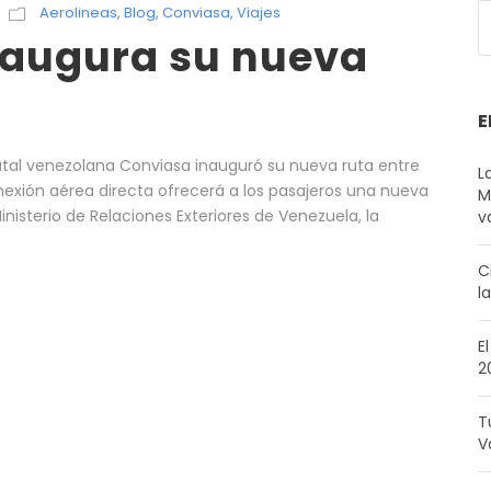
Aerolineas
,
Blog
,
Conviasa
,
Viajes
naugura su nueva
E
atal venezolana Conviasa inauguró su nueva ruta entre
L
onexión aérea directa ofrecerá a los pasajeros una nueva
M
nisterio de Relaciones Exteriores de Venezuela, la
v
C
l
E
2
T
V