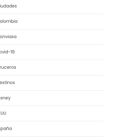
iudades
olombia
onviasa
ovid-19
ruceros
estinos
isney
EUU
spaña