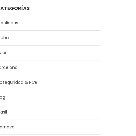
ATEGORÍAS
erolineas
ruba
vior
arcelona
ioseguridad & PCR
log
asil
arnaval