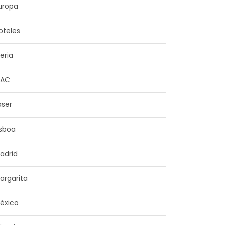
uropa
oteles
beria
NAC
aser
isboa
adrid
argarita
éxico