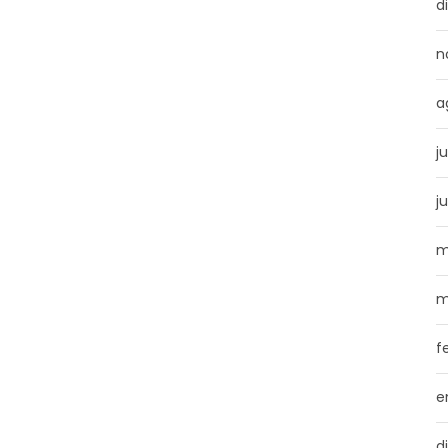
d
n
a
j
j
m
m
f
e
d