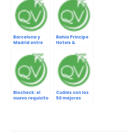
Barcelona y
Bahia Principe
Madrid entre
Hotels &
las ciudades
Resorts obtuvo
más felices del
la renovación
mundo
del certificado
de calidad
“Health and
Safety”
Biocheck: el
Cuáles son los
nuevo requisito
50 mejores
de INAC para
destinos del
ingresar a
mundo, según
Venezuela
la revista TIME