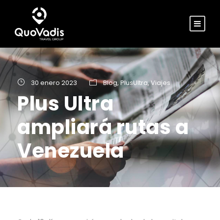
30 enero 2023
Blog
,
PlusUltra
,
Viajes
Plus Ultra
ampliará rutas a
Venezuela