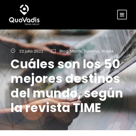
22 julio 2022
Blog
,
Miami
,
Turismo
,
Viajes
Cuáles son los 50
mejores destinos
del mundo, según
la revista TIME