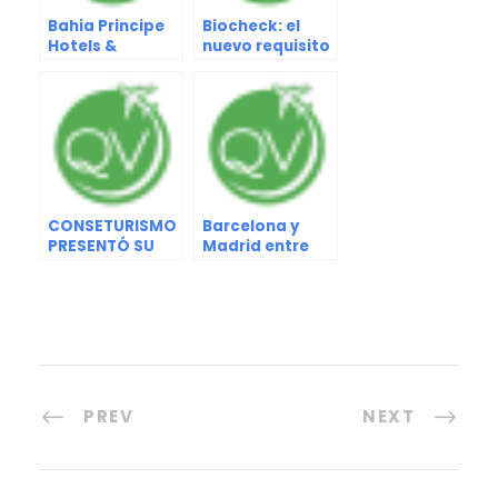
Bahia Principe
Biocheck: el
Hotels &
nuevo requisito
Resorts obtuvo
de INAC para
la renovación
ingresar a
del certificado
Venezuela
de calidad
“Health and
Safety”
CONSETURISMO
Barcelona y
PRESENTÓ SU
Madrid entre
PLAN DE
las ciudades
TRABAJO 2022-
más felices del
2024
mundo
PREV
NEXT