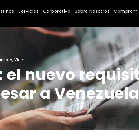
stinos
Servicios
Corporativo
Sobre Nosotros
Compromis
urismo
,
Viajes
 el nuevo requisi
resar a Venezuel