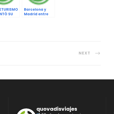
ETURISMO
Barcelona y
NTÓ SU
Madrid entre
DE
las ciudades
JO 2022-
más felices del
mundo
NEXT
quovadisviajes