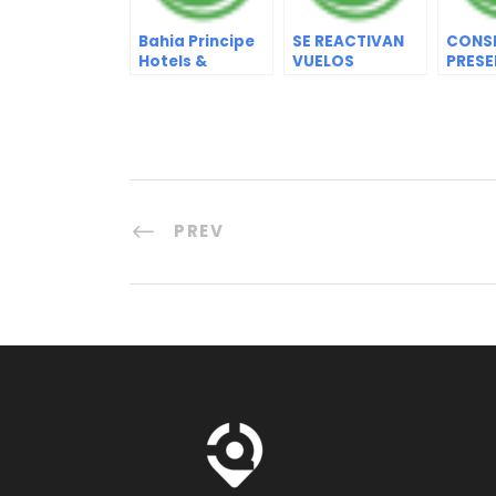
Bahia Principe
SE REACTIVAN
CONS
Hotels &
VUELOS
PRESE
Resorts obtuvo
COMERCIALES
PLAN 
la renovación
CON PORTUGAL
TRABA
del certificado
2024
de calidad
“Health and
Safety”
PREV