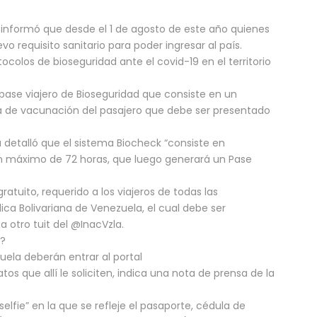
c) informó que desde el 1 de agosto de este año quienes
 requisito sanitario para poder ingresar al país.
ocolos de bioseguridad ante el covid-19 en el territorio
pase viajero de Bioseguridad que consiste en un
a de vacunación del pasajero que debe ser presentado
a detalló que el sistema Biocheck “consiste en
un máximo de 72 horas, que luego generará un Pase
gratuito, requerido a los viajeros de todas las
ica Bolivariana de Venezuela, el cual debe ser
a otro tuit del @InacVzla.
d?
ela deberán entrar al portal
os que allí le soliciten, indica una nota de prensa de la
elfie” en la que se refleje el pasaporte, cédula de