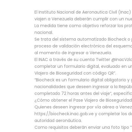
El Instituto Nacional de Aeronautica Civil (Ina
viajen a Venezuela deberán cumplir con un nuevo
La medida tiene como objetivo reforzar los prot
nacional.
Se trata del sistema automatizado Biocheck o 
proceso de validación electrónica del esquem
al momento de ingresar a Venezuela.
El INAC a través de su cuenta Twitter @InacVzl
completar un formulario digital, evaluado en 
Viajero de Bioseguridad con código QR”.
“Biocheck es un formulario digital obligatorio y 
nacionalidades que deseen ingresar a la Repúbl
completado 72 horas antes del viaje”, especific
¿Cómo obtener el Pase Viajero de Biosegurida
Quienes deseen ingresar por vía aérea a Venezu
https://biocheck.inac.gob.ve y completar los dat
autoridad aeronáutica.
Como requisitos deberán enviar una foto tipo “s