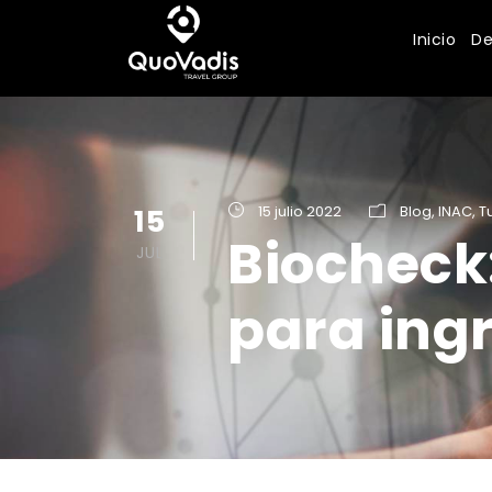
Inicio
De
15
15 julio 2022
Blog
,
INAC
,
T
Biocheck:
JUL
para ing