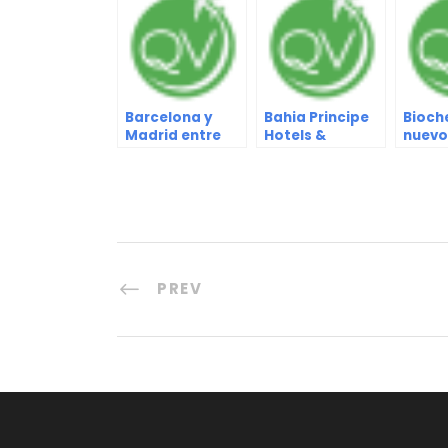
Barcelona y
Bahia Principe
Bioche
Madrid entre
Hotels &
nuevo
las ciudades
Resorts obtuvo
de IN
más felices del
la renovación
ingres
mundo
del certificado
Venez
de calidad
“Health and
Safety”
PREV