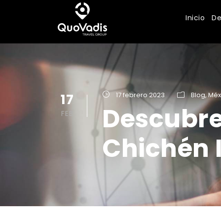
Inicio
De
17
17 febrero 2023
Blog
,
Méx
Descubre
FEB
Chichén 