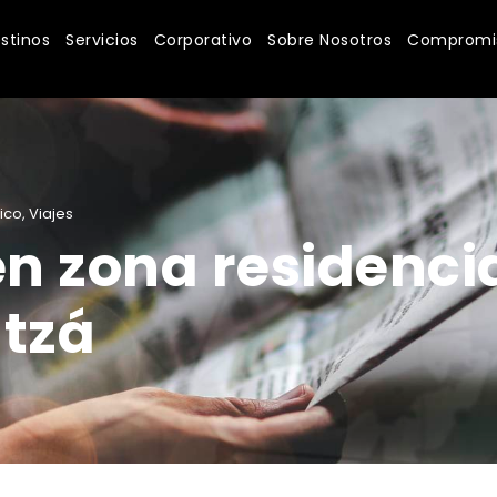
stinos
Servicios
Corporativo
Sobre Nosotros
Compromis
ico
,
Viajes
n zona residencia
Itzá