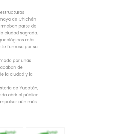
estructuras
 maya de Chichén
formaban parte de
 la ciudad sagrada.
rqueológicos más
nte famosa por su
rmado por unas
s acaban de
e la ciudad y la
istoria de Yucatán,
da abrir al público
a impulsar aún más