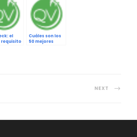
ck: el
Cuáles son los
 requisito
50 mejores
AC para
destinos del
ar a
mundo, según
uela
la revista TIME
NEXT