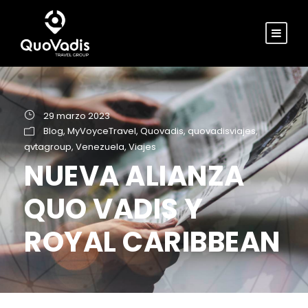
29 marzo 2023
Blog
,
MyVoyceTravel
,
Quovadis
,
quovadisviajes
,
qvtagroup
,
Venezuela
,
Viajes
NUEVA ALIANZA
QUO VADIS Y
ROYAL CARIBBEAN