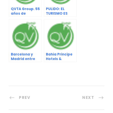
QVTA Group. 55
PULIDO: EL
años de
TURISMO ES
Trayectoria
MULTIPLICADOR
Brindando
DE TRABAJOS
Soluciones al
Sector Turístico
Barcelona y
Bahia Principe
Madrid entre
Hotels &
las ciudades
Resorts obtuvo
más felices del
la renovación
mundo
del certificado
de calidad
“Health and
Safety”
PREV
NEXT