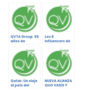
QVTA Group. 55
Los 5
años de
influencers de
Trayectoria
viajes más
Brindando
populares en
Soluciones al
TikTok
Sector Turístico
Qatar: Un viaje
NUEVA ALIANZA
al país del
QUO VADIS Y
Mundial
ROYAL
CARIBBEAN