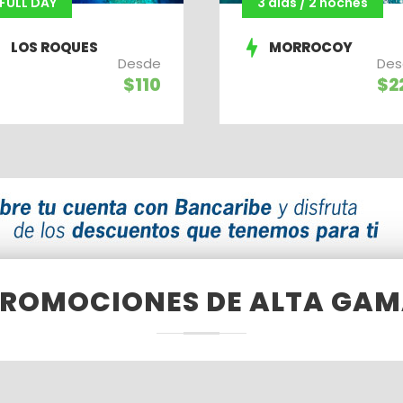
FULL DAY
3 días / 2 noches
LOS ROQUES
MORROCOY
Desde
Des
$110
$2
ROMOCIONES DE ALTA GA