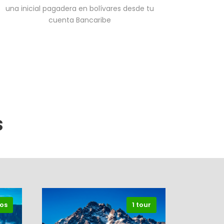
una inicial pagadera en bolívares desde tu
cuenta Bancaribe
S
os
1 tour