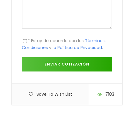
Sitios a visitar: Mirador Anauco, Mirador Vista
Caracas, Mirador Waraira Repano, Pueblo de
Galipán, Chocolates Picacho, Merendero de Galipán.
Tarifa para grupo de mínimo 2 personas.
GALIPÁN NOCTURNO
* Estoy de acuerdo con los
Términos,
Incluye: Transporte, entradas a los lugares de
Condiciones
y
la Política de Privacidad
.
interés, hidratación, snack, Registro fotográfico.
Sitios a visitar: Mirador Anauco Mirador, Vista
Caracas, Pueblo de Galipán, Terrazas, Bares y
Restaurantes.
GALIPÁN, HUMBOLDT
Incluye: Transporte, entradas a los lugares de
Save To Wish List
7183
interés, hidratación, snack, Registro fotográfico.
Sitios a visitar: Mirador Anauco, visita Guiada en el
Hotel Humboldt, Pueblo de Galipán, Vista
Caracas, Chocolatería.
HACIENDA SANTA TERESA