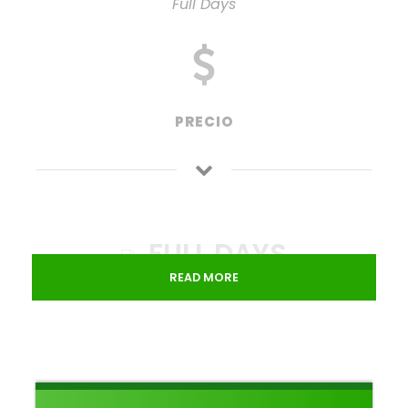
Full Days
PRECIO
FULL DAYS
READ MORE
FULL DAYS
¡los Full Days son el secreto para renovar tu energía!
Si estás buscando salir de la rutina, conocer gente
nueva o simplemente compartir un día
diferente en familia o con amigos, en Quo Vadis