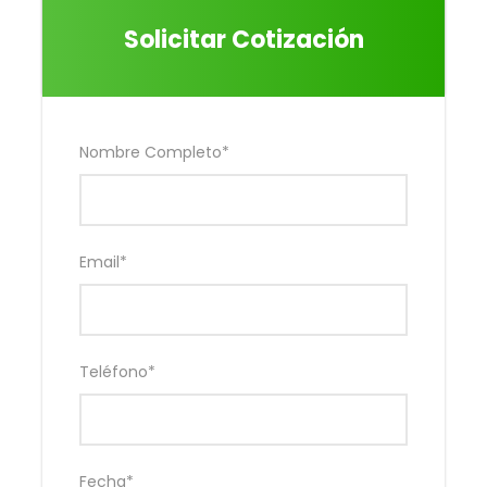
Solicitar Cotización
Incluye
Alojamiento
Nombre Completo
*
Desayunos
Dispone: wifi, agua caliente, tv, terraza,
estacionamiento privado, parrillera portátil
Se acepta mascota de raza pequeña.
Email
*
No Incluye
Nada no especificado
Teléfono
*
Galeria
Fecha
*