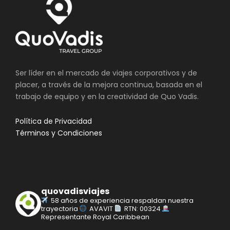
más antiguo de la ciudad
o Jardín de mandarín de Yuyuan.
o zona del Bund, el malecón con bellísimas vistas y
el río Huangpu.
o la zona conocida como Xintiandi, compuesta por
un conjunto de calles antiguas
Ser líder en el mercado de viajes corporativos y de
o Tianzifang, antigua zona residencial
placer, a través de la mejora continua, basada en el
trabajo de equipo y en la creatividad de Quo Vadis.
Política de Privacidad
Incluye
Términos y Condiciones
Traslados AER/HTL/AER
Alojamiento en cada ciudad según se indica
en el itinerario.
quovadisviajes
No Incluye
58 años de experiencia respaldan nuestra
trayectoria
AVAVIT
RTN: 00324
Boletos Aéreos internacionales.
Representante Royal Caribbean
Gastos Personales y propinas.