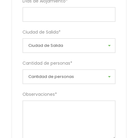
Días de Alojamiento
*
o Templo de los Lamas, de estilo tibetano. En el
quinto palacio se ve una figura
gigante de Maitreye, el buda del futuro, figura de
madera de sándalo
Ciudad de Salida
*
o Paseo por la calle Qianmen, una de las más
destacadas y pintorescas
o Zona Olímpica (sin entrar a los estadios), sus
famosos estadios del Nido de Pájaro y el
Cantidad de personas
*
Cubo de Agua
o El Palacio de Verano
o Mercado Nocturno de Dong Hua Men.
Observaciones
*
Xian
o Una de las atracciones más importantes en Xian
es el Museo de los Guerreros
de Terracota, uno de los descubrimientos
arqueológicos más importantes de