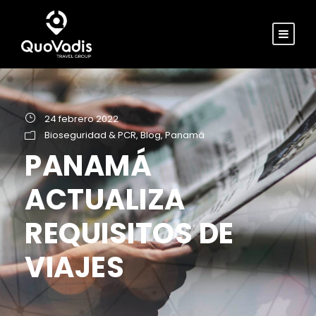
24 febrero 2022
Bioseguridad & PCR
,
Blog
,
Panamá
PANAMÁ
ACTUALIZA
REQUISITOS DE
VIAJES