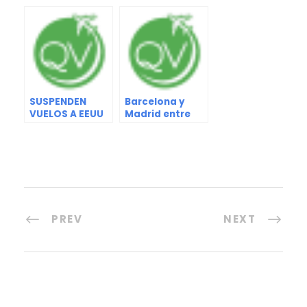
776 MILLONES EN
RESTRICCIONES
TURISMO
DE
BIOSEGURIDAD
SUSPENDEN
Barcelona y
VUELOS A EEUU
Madrid entre
POR
las ciudades
INCERTIDUMBRE
más felices del
DEL 5G
mundo
PREV
NEXT