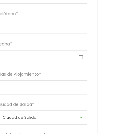
eléfono
*
echa
*
ías de Alojamiento
*
iudad de Salida
*