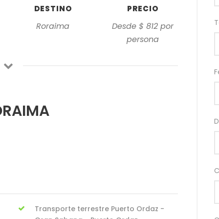
DESTINO
PRECIO
T
Roraima
Desde $ 812 por
persona
F
ORAIMA
D
C
Transporte terrestre Puerto Ordaz -