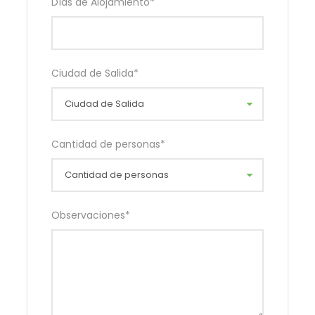
Maiquetía
Días de Alojamiento
*
Seguro de asistencia en viajes
No Incluye
Ciudad de Salida
*
Boleto aéreo.
Cantidad de personas
*
Galeria
Observaciones
*