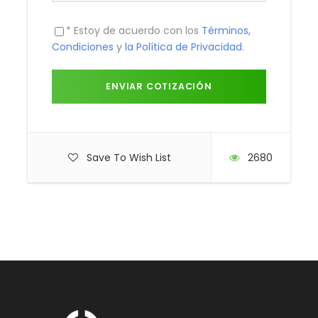
más coloridos de Antioquia: llamado “el pueblo de
los zócalos”. Donde se aprecian las fachadas del
* Estoy de acuerdo con los
Términos,
siglo XX de las viviendas coloridas, adornadas por
Condiciones
y
la Política de Privacidad
.
zócalos como símbolo de las costumbres y oficios
de sus habitantes.
Recomendaciones: Usar ropa cómoda, sombrero y
calzado deportivo, lentes de sol, bloqueador solar,
suéter ligero y llevar cámara. Clima promedio 22°C.
DÍA 4 – MEDELLÍN / CIUDAD DE ORIGEN:
Desayuno a
Save To Wish List
2680
la hora indicada traslado desde el hotel al
aeropuerto para tomar vuelo a tu ciudad de origen.
Incluye
Traslados aeropuerto – hotel – aeropuerto.
Alojamiento por 3 noches con desayuno.