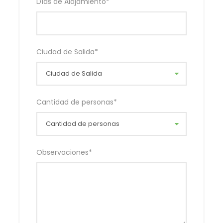
Días de Alojamiento
*
hotel.
DÍA 3 – MEDELLÍN (Embalses del Peñol y
Guatapé):
A la hora acordada, encuentro en el
lobby del hotel con uno de nuestros representantes
Ciudad de Salida
*
quien nos guiará hacia el oriente del departamento.
Durante el recorrido pasaremos por la población de
Marinilla, seguido del municipio El Peñol, que en su
historia guarda la inundación premeditada en 1970
Cantidad de personas
*
para construir el complejo hidroeléctrico siendo en
la actualidad una represa de importancia
energética para Colombia, famosa por su malecón
de atractivas zonas verdes, visitaremos también la
réplica real del Viejo Peñol, que revive los sitios más
Observaciones
*
emblemáticos antes de su inundación.
Posteriormente llegaremos a “La Piedra del Peñol”
monolito de 220 metros de altura con 740
escalones insertados hasta llegar a su cima.
Concluimos nuestro itinerario del día visitando el
hermoso municipio de Guatapé, uno de los pueblos