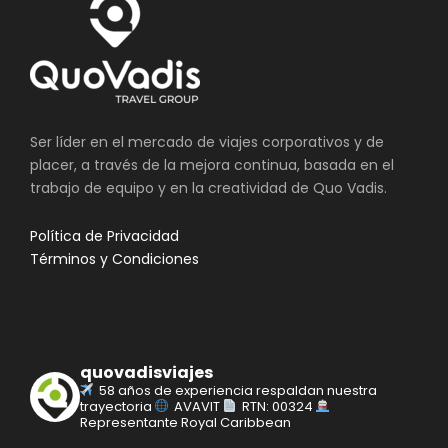
Visita de la Ciudad con metro y metrocable.
Excursión a la Piedra del Peñol y Guatapé
con almuerzo típico incluido
No Incluye
Ser líder en el mercado de viajes corporativos y de
Boleto aéreo
placer, a través de la mejora continua, basada en el
Nada no especificado
trabajo de equipo y en la creatividad de Quo Vadis.
Política de Privacidad
Términos y Condiciones
Galeria
quovadisviajes
58 años de experiencia respaldan nuestra
trayectoria
AVAVIT
RTN: 00324
Representante Royal Caribbean