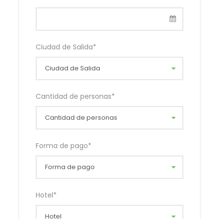
Nada no especificado
Ciudad de Salida
*
LD PALM BEACH
Cantidad de personas
*
Forma de pago
*
Hotel
*