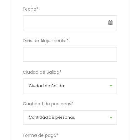
TODAS las bebidas no alcohólicas
Fecha
*
Excursión al Salto el Hacha y la Golondrina
WIFI Satelital en todas las instalaciones,
incluyendo habitaciones
Días de Alojamiento
*
Disfrute de las instalaciones: día de piscina.
Toallas de piscina.
TV Satelital en todas las habitaciones.
Ciudad de Salida
*
Disfrute de mañana o tarde de Padle y/o
Kayak en la laguna de Canaima
Mini Bar con costo adicional.
Cantidad de personas
*
No Incluye
Nada no especificado
Forma de pago
*