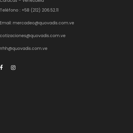
Caracas – Venezuela
Teléfono : +58 (212) 206.52.11
Email: mercadeo@quovadis.com.ve
cotizaciones@quovadis.com.ve
rrhh@quovadis.com.ve