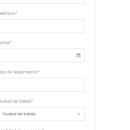
eléfono
*
echa
*
ías de Alojamiento
*
iudad de Salida
*