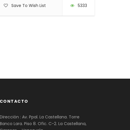
Save To Wish List
5333
CONTACTO
Dirección : Av. Ppal. La Castellana. Torre
Banco Lara. Piso 8. Ofic. C-2. La Castellana,