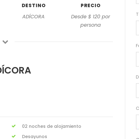
DESTINO
PRECIO
T
ADÍCORA
Desde $ 120 por
persona
F
DÍCORA
D
C
02 noches de alojamiento
Desayunos